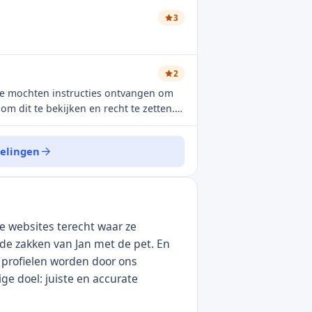
ten. Dit is niet OK en doet mij overwegen om over te stappen ...
enkele illusie over het verschijnen van
3
n er helemaal klaar mee. Nah!
2
We mochten instructies ontvangen om
om dit te bekijken en recht te zetten.
ketjes op geen enkele mail enige
s aangeleverd – 11/03 rappel… tot op
delingen
e websites terecht waar ze
 de zakken van Jan met de pet. En
e profielen worden door ons
ge doel: juiste en accurate