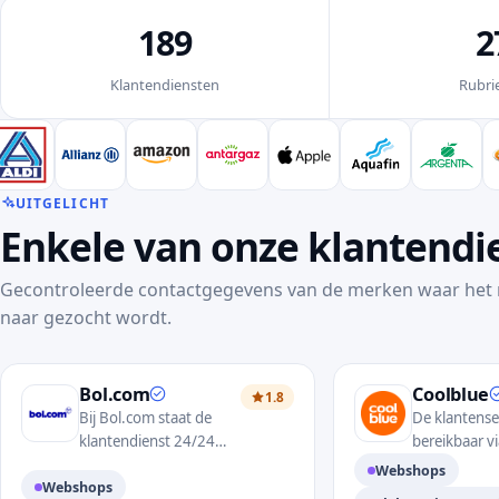
189
2
Klantendiensten
Rubri
UITGELICHT
Enkele van onze klantendi
Gecontroleerde contactgegevens van de merken waar het
naar gezocht wordt.
Bol.com
Coolblue
1.8
Bij Bol.com staat de
De klantenser
klantendienst 24/24
bereikbaar vi
voor jou paraat. Je kan
via e-mail, T
Webshops
Webshops
deze op vele manieren
Facebook. Bi