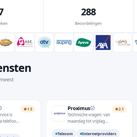
7
288
eken
Beoordelingen
ensten
 meest
Proximus
1.5
2.1
vice is
Technische vragen: van
a telefoon,
maandag tot vrijdag
witter en
van 8 u. t.e.m. 22 u,
Telecom
Internetproviders
j Coolblue
zaterdag, zondag &