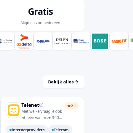
Gratis
Altijd en voor iedereen
Bekijk alles
Telenet
2.1
Met welke vraag je ook
zit, één van onze 3000
medewerkers zorgt dat
Internetproviders
Telecom
je het antwoord vindt.