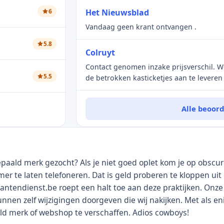
moeten wach
zijn verdwenen. En ik maak me ook geen 
6
Het Nieuwsblad
deze recensie. Nooit meer Klarna, ik be
Vandaag geen krant ontvangen .
5.8
Colruyt
Contact genomen inzake prijsverschil. 
5.5
de betrokken kasticketjes aan te leveren 
Echter sinds het verzenden van deze tic
reactie. 1ste mail 03/03 – 04/03 ticketje
Alle beoor
vandaag 0 reactie.
paald merk gezocht? Als je niet goed oplet kom je op obscur
r te laten telefoneren. Dat is geld proberen te kloppen uit
Klantendienst.be roept een halt toe aan deze praktijken. Onz
unnen zelf wijzigingen doorgeven die wij nakijken. Met als eni
ld merk of webshop te verschaffen. Adios cowboys!