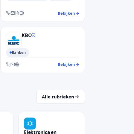
antendienst Proximus
Bekijken
→
— klantendienst Telenet
Bereikbaar via telefoon, e-mail, contactformulier en website
KBC
Banken
antendienst bpost
Bekijken
→
— klantendienst KBC
Bereikbaar via telefoon, e-mail en website
Alle rubrieken
Elektronica en