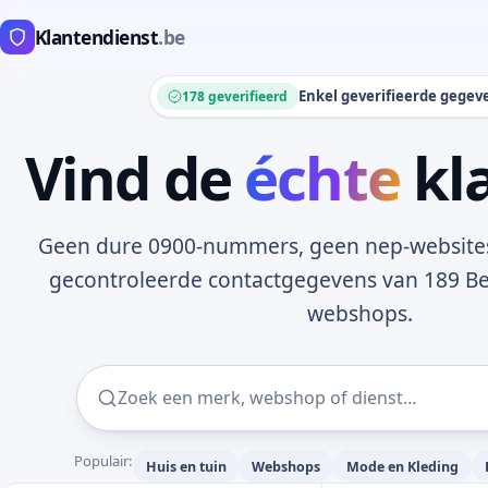
Klantendienst
.be
Enkel geverifieerde gegev
178 geverifieerd
Vind de
échte
kl
Geen dure 0900-nummers, geen nep-websites. 
gecontroleerde contactgegevens van 189 B
webshops.
Populair:
Huis en tuin
Webshops
Mode en Kleding