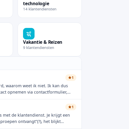
technologie
14 klantendiensten
n
Bekijk rubriek Elektronica en technologie
Vakantie & Reizen
9 klantendiensten
keringen
Bekijk rubriek Vakantie & Reizen
1
rd, waarom weet ik niet. Ik kan dus
ontact opnemen via contactformulier,
verwijzen mij weer door naar een tel
ensen dit eerder gemeld hebben,
1
j enkel om naar een fysieke winkel te
s met de klantendienst. Je krijgt een
laats. Ik kan ook niet naar bellen om
oepen ontvangt”(?), het blijkt
agen. Ik riskeer hiermee lang te
 op te sturen, al mijn klantenkaarten