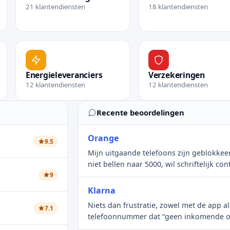
21 klantendiensten
18 klantendiensten
Bekijk rubriek Mode en Kleding
Bekijk rubriek Banke
Energieleveranciers
Verzekeringen
12 klantendiensten
12 klantendiensten
Bekijk rubriek Energieleveranciers
Bekijk rubriek Verze
Recente beoordelingen
Orange
9.5
Mijn uitgaande telefoons zijn geblokkee
niet bellen naar 5000, wil schriftelijk c
maar dit blijkt niet mogelijk te zijn, ze 
9
nummer. In de reacties zie ik dat nog m
Klarna
waarom is dit nog niet opgelost? Rest mi
Niets dan frustratie, zowel met de app al
7.1
gaan, een half uur rijden van mijn woonp
telefoonnummer dat “geen inkomende opr
een afspraak te maken of om uitleg te vr
onmogelijk te zijn het klachtenformulier