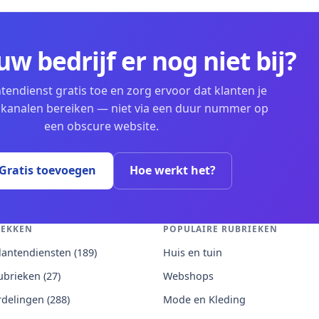
uw bedrijf er nog niet bij?
tendienst gratis toe en zorg ervoor dat klanten je
te kanalen bereiken — niet via een duur nummer op
een obscure website.
Gratis toevoegen
Hoe werkt het?
EKKEN
POPULAIRE RUBRIEKEN
klantendiensten (189)
Huis en tuin
rubrieken (27)
Webshops
delingen (288)
Mode en Kleding