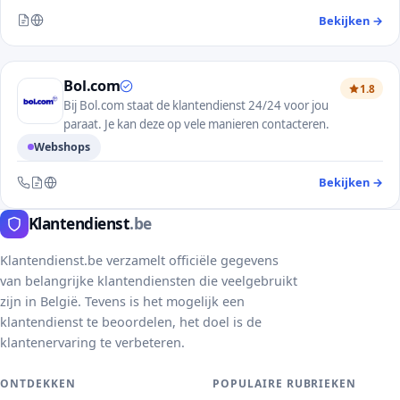
Bekijken
→
— 
Bereikbaar via contactformulier en website
Bol.com
1.8
Bij Bol.com staat de klantendienst 24/24 voor jou
paraat. Je kan deze op vele manieren contacteren.
Webshops
Bekijken
→
— 
Bereikbaar via telefoon, contactformulier en website
Klantendienst
.be
Klantendienst.be verzamelt officiële gegevens
van belangrijke klantendiensten die veelgebruikt
zijn in België. Tevens is het mogelijk een
klantendienst te beoordelen, het doel is de
klantenervaring te verbeteren.
ONTDEKKEN
POPULAIRE RUBRIEKEN