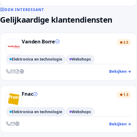
OOK INTERESSANT
Gelijkaardige klantendiensten
Vanden Borre
3.5
Elektronica en technologie
Webshops
Bekijken
→
— 
Bereikbaar via telefoon, e-mail, contactformulier en website
Fnac
1.3
Elektronica en technologie
Webshops
Bekijken
→
— 
Bereikbaar via telefoon, e-mail en website