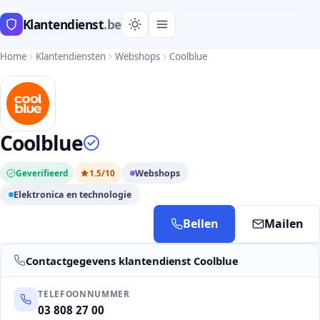
Klantendienst
.be
Home
Klantendiensten
Webshops
Coolblue
Coolblue
Geverifieerd
1.5/10
Webshops
Elektronica en technologie
Bellen
Mailen
Contactgegevens klantendienst Coolblue
TELEFOONNUMMER
03 808 27 00