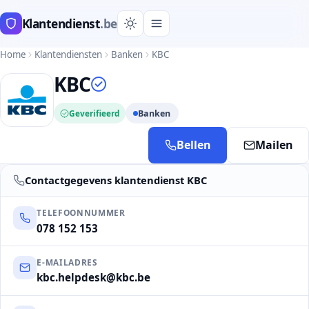
Klantendienst
.be
Home
Klantendiensten
Banken
KBC
KBC
Geverifieerd
Banken
Bellen
Mailen
Contactgegevens klantendienst KBC
TELEFOONNUMMER
078 152 153
E-MAILADRES
kbc.helpdesk@kbc.be