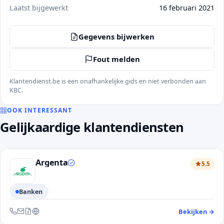
Laatst bijgewerkt
16 februari 2021
Gegevens bijwerken
Fout melden
Klantendienst.be is een onafhankelijke gids en niet verbonden aan
KBC.
OOK INTERESSANT
Gelijkaardige klantendiensten
Argenta
5.5
Banken
Bekijken
→
— 
Bereikbaar via telefoon, e-mail, contactformulier en website