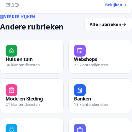
Bekijken
→
— 
Bereikbaar via e-mail, contactformulier en website
VERDER KIJKEN
Alle rubrieken
Andere rubrieken
Huis en tuin
Webshops
30 klantendiensten
23 klantendiensten
Bekijk rubriek Huis en tuin
Bekijk rubriek Webshops
Mode en Kleding
Banken
21 klantendiensten
18 klantendiensten
Bekijk rubriek Mode en Kleding
Bekijk rubriek Banken