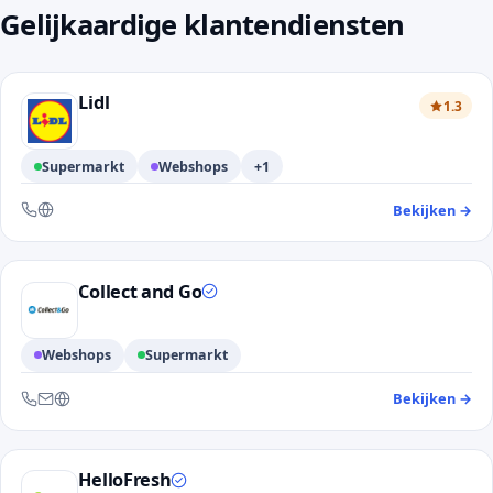
Gelijkaardige klantendiensten
Lidl
1.3
Supermarkt
Webshops
+1
Bekijken
→
— 
Bereikbaar via telefoon en website
Collect and Go
Webshops
Supermarkt
Bekijken
→
— 
Bereikbaar via telefoon, e-mail en website
HelloFresh