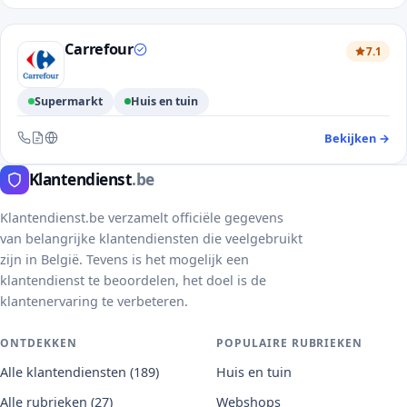
Carrefour
7.1
Supermarkt
Huis en tuin
Bekijken
→
— 
Bereikbaar via telefoon, contactformulier en website
Klantendienst
.be
Klantendienst.be verzamelt officiële gegevens
van belangrijke klantendiensten die veelgebruikt
zijn in België. Tevens is het mogelijk een
klantendienst te beoordelen, het doel is de
klantenervaring te verbeteren.
ONTDEKKEN
POPULAIRE RUBRIEKEN
Alle klantendiensten (189)
Huis en tuin
Alle rubrieken (27)
Webshops