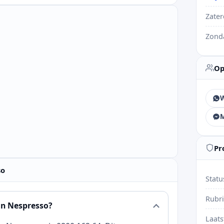
Zate
Zond
Op
Pr
so
Statu
Rubr
an Nespresso?
Laats