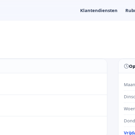
Klantendiensten
Rub
Op
Maan
Dins
Woen
Dond
Vrijd