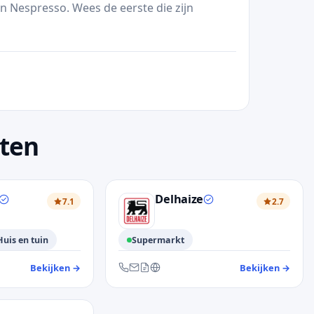
n Nespresso. Wees de eerste die zijn
sten
Delhaize
7.1
2.7
Huis en tuin
Supermarkt
Bekijken
→
— klantendienst Carrefour
Bekijken
→
— kla
on, contactformulier en website
Bereikbaar via telefoon, e-mail, contactformuli