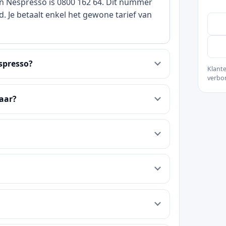
an Nespresso is 0800 162 64. Dit nummer
. Je betaalt enkel het gewone tarief van
spresso?
Klante
verbo
aar?