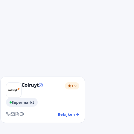
Colruyt
1.9
Supermarkt
ntendienst Delhaize
Bekijken
→
— klantendienst Colruyt
er en website
Bereikbaar via telefoon, e-mail, contactformulier en website