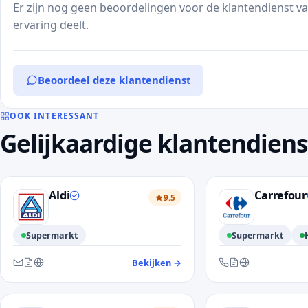
Er zijn nog geen beoordelingen voor de klantendienst va
ervaring deelt.
Beoordeel deze klantendienst
OOK INTERESSANT
Gelijkaardige klantendien
Aldi
Carrefour
9.5
Supermarkt
Supermarkt
Bekijken
→
— klantendienst Aldi
Bereikbaar via e-mail, contactformulier en website
Bereikbaar via telefo