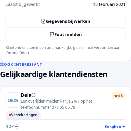
Laatst bijgewerkt
15 februari 2021
Gegevens bijwerken
Fout melden
Klantendienst.be is een onafhankelijke gids en niet verbonden aan
Corona Direct.
OOK INTERESSANT
Gelijkaardige klantendiensten
Dela
4.8
Een overlijden melden kan je 24/7 op het
telefoonnummer 078 05 05 78
Verzekeringen
Bekijken
→
— 
Bereikbaar via telefoon, e-mail en website