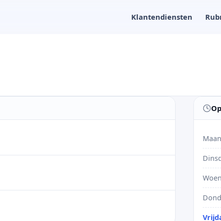
Klantendiensten
Rub
Op
Maan
Dins
Woen
Dond
Vrijd