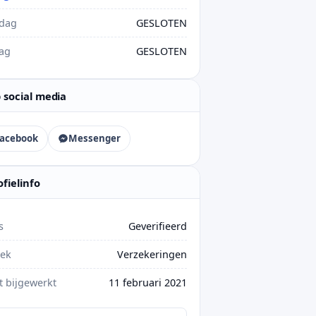
rdag
GESLOTEN
ag
GESLOTEN
 social media
acebook
Messenger
ofielinfo
s
Geverifieerd
iek
Verzekeringen
t bijgewerkt
11 februari 2021