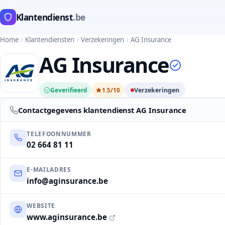
Klantendienst
.be
Home
Klantendiensten
Verzekeringen
AG Insurance
AG Insurance
Geverifieerd
1.5/10
Verzekeringen
Contactgegevens klantendienst AG Insurance
TELEFOONNUMMER
02 664 81 11
E-MAILADRES
info@aginsurance.be
WEBSITE
www.aginsurance.be