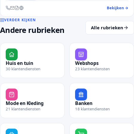
Bekijken
→
— 
Bereikbaar via telefoon, e-mail, contactformulier en website
VERDER KIJKEN
Alle rubrieken
Andere rubrieken
Huis en tuin
Webshops
30 klantendiensten
23 klantendiensten
Bekijk rubriek Huis en tuin
Bekijk rubriek Webshops
Mode en Kleding
Banken
21 klantendiensten
18 klantendiensten
Bekijk rubriek Mode en Kleding
Bekijk rubriek Banken