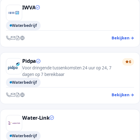
IWVA
Waterbedrijf
Bekijken
→
— 
Bereikbaar via telefoon, e-mail, contactformulier en website
Pidpa
6
Voor dringende tussenkomsten 24 uur op 24, 7
dagen op 7 bereikbaar
Waterbedrijf
Bekijken
→
— 
Bereikbaar via telefoon, e-mail, contactformulier en website
Water-Link
Waterbedrijf