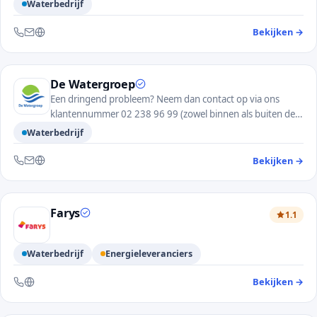
Waterbedrijf
Bekijken
→
— 
Bereikbaar via telefoon, e-mail en website
De Watergroep
Een dringend probleem? Neem dan contact op via ons
klantennummer 02 238 96 99 (zowel binnen als buiten de
kantooruren).
Waterbedrijf
Bekijken
→
— 
Bereikbaar via telefoon, e-mail en website
Farys
1.1
Waterbedrijf
Energieleveranciers
Bekijken
→
— 
Bereikbaar via telefoon en website