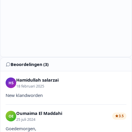
Beoordelingen (3)
Hamidullah salarzai
HS
18 februari 2025
New klandworden
Oumaima El Maddahi
OE
3.5
25 juli 2024
Goedemorgen,