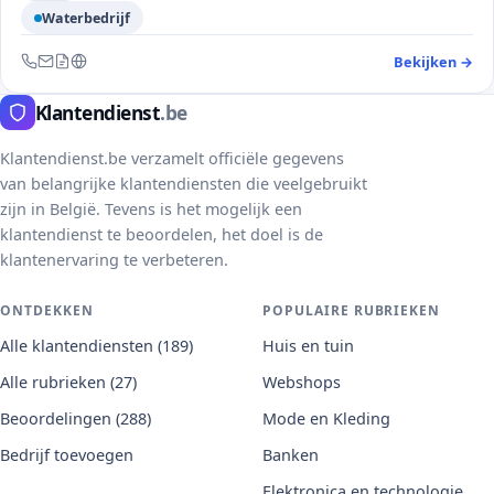
Waterbedrijf
Bekijken
→
— 
Bereikbaar via telefoon, e-mail, contactformulier en website
Klantendienst
.be
Klantendienst.be verzamelt officiële gegevens
van belangrijke klantendiensten die veelgebruikt
zijn in België. Tevens is het mogelijk een
klantendienst te beoordelen, het doel is de
klantenervaring te verbeteren.
ONTDEKKEN
POPULAIRE RUBRIEKEN
Alle klantendiensten (189)
Huis en tuin
Alle rubrieken (27)
Webshops
Beoordelingen (288)
Mode en Kleding
Bedrijf toevoegen
Banken
Elektronica en technologie