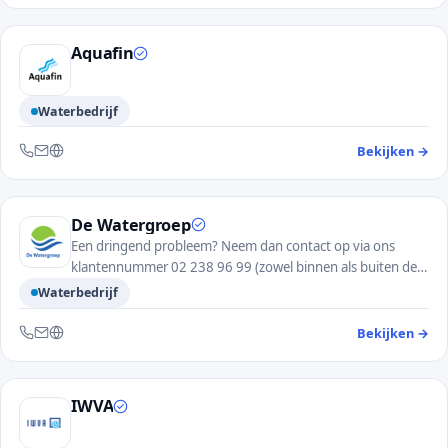
Aquafin
Waterbedrijf
Bekijken
→
— 
Bereikbaar via telefoon, e-mail en website
De Watergroep
Een dringend probleem? Neem dan contact op via ons
klantennummer 02 238 96 99 (zowel binnen als buiten de
kantooruren).
Waterbedrijf
Bekijken
→
— 
Bereikbaar via telefoon, e-mail en website
IWVA