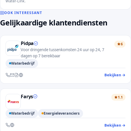
Water-Link.
OOK INTERESSANT
Gelijkaardige klantendiensten
Pidpa
6
Voor dringende tussenkomsten 24 uur op 24, 7
dagen op 7 bereikbaar
Waterbedrijf
Bekijken
→
— 
Bereikbaar via telefoon, e-mail, contactformulier en website
Farys
1.1
Waterbedrijf
Energieleveranciers
Bekijken
→
— 
Bereikbaar via telefoon en website