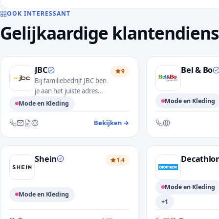
OOK INTERESSANT
Gelijkaardige klantendien
JBC
Bel & Bo
9
Bij familiebedrijf JBC ben
je aan het juiste adres
voor een ruim
Mode en Kleding
Mode en Kleding
assortiment aan
kinderkleding, mode
Bekijken
→
— klantendienst JBC
Bereikbaar via telefo
Bereikbaar via telefoon, e-mail, contactformulier en website
voor dames en heren en
accessoires.
Shein
Decathlo
1.4
Mode en Kleding
Mode en Kleding
+1