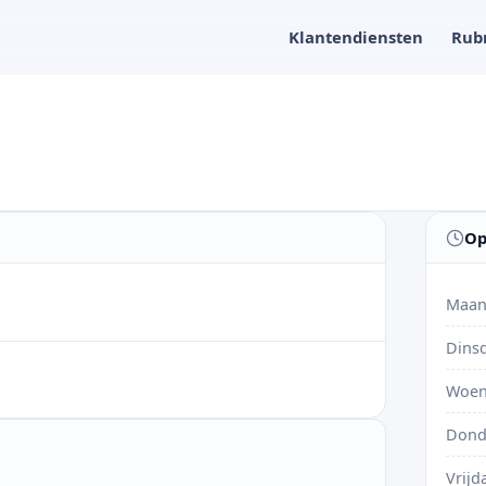
Klantendiensten
Rub
Op
Maan
Dins
Woen
Dond
Vrijd