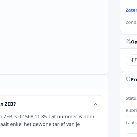
Zate
Zond
Op
F
Pr
Statu
an ZEB?
Rubr
n ZEB is 02 568 11 85. Dit nummer is door
Laats
aalt enkel het gewone tarief van je