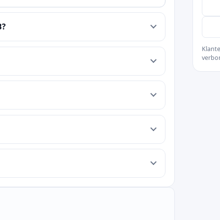
B?
Klante
verbo