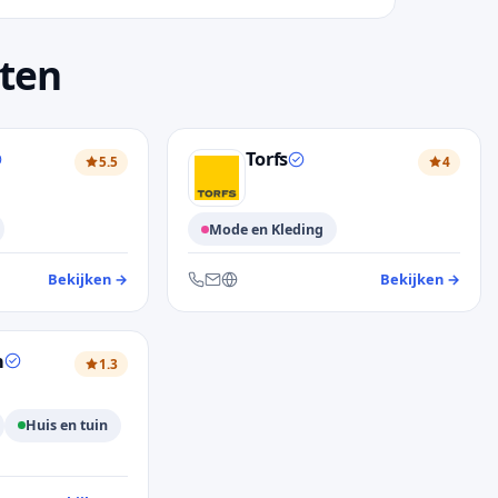
sten
Torfs
5.5
4
Mode en Kleding
Bekijken
→
— klantendienst Bel & Bo
Bekijken
→
— kla
on en website
Bereikbaar via telefoon, e-mail en website
n
1.3
Huis en tuin