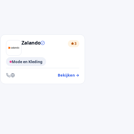
Zalando
3
Mode en Kleding
ntendienst Torfs
Bekijken
→
— klantendienst Zalando
Bereikbaar via telefoon en website