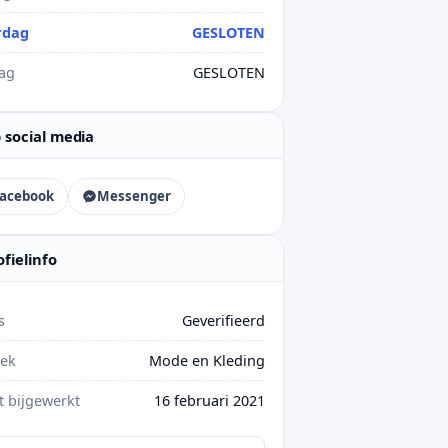
rdag
GESLOTEN
ag
GESLOTEN
 social media
acebook
Messenger
ofielinfo
s
Geverifieerd
iek
Mode en Kleding
t bijgewerkt
16 februari 2021