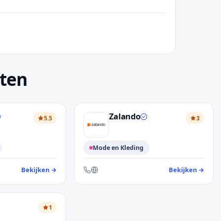
sten
Zalando
5.5
3
Mode en Kleding
Bekijken
→
— klantendienst Bel & Bo
Bekijken
→
— kl
on en website
Bereikbaar via telefoon en website
1