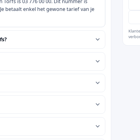
 Torfs is 03 776 00 00. Dit nummer is
e betaalt enkel het gewone tarief van je
Klante
verbo
fs?