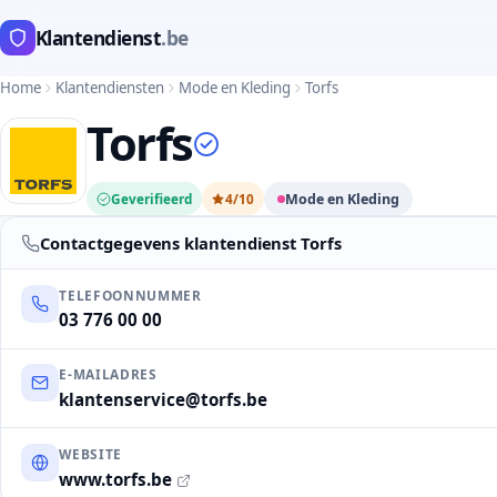
Klantendienst
.be
Home
Klantendiensten
Mode en Kleding
Torfs
Torfs
Geverifieerd
4/10
Mode en Kleding
Contactgegevens klantendienst Torfs
TELEFOONNUMMER
03 776 00 00
E-MAILADRES
klantenservice@torfs.be
WEBSITE
www.torfs.be