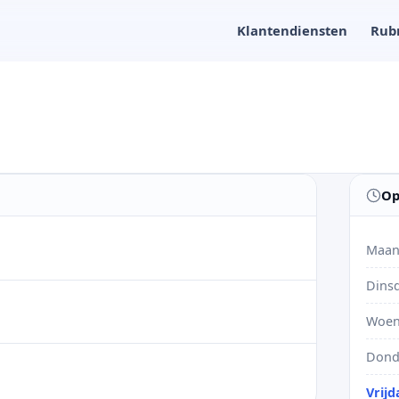
Klantendiensten
Rub
Op
Maan
Dins
Woen
Dond
Vrijd