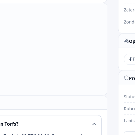
Zate
Zond
Op
F
Pr
Statu
Rubr
Laats
n Torfs?