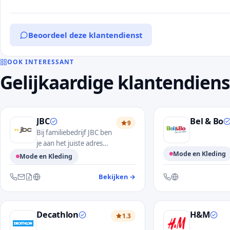
Beoordeel deze klantendienst
OOK INTERESSANT
Gelijkaardige klantendien
JBC
Bel & Bo
9
Bij familiebedrijf JBC ben
je aan het juiste adres
voor een ruim
Mode en Kleding
Mode en Kleding
assortiment aan
kinderkleding, mode
Bekijken
→
— klantendienst JBC
Bereikbaar via telefo
Bereikbaar via telefoon, e-mail, contactformulier en website
voor dames en heren en
accessoires.
Decathlon
H&M
1.3