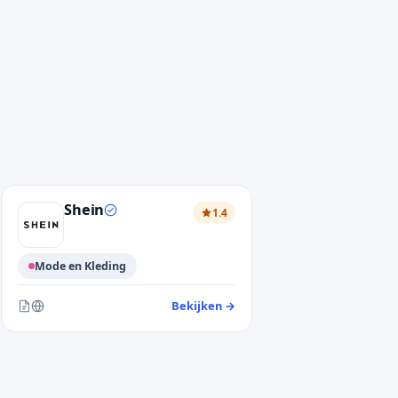
Shein
1.4
Mode en Kleding
antendienst Zalando
Bekijken
→
— klantendienst Shein
Bereikbaar via contactformulier en website