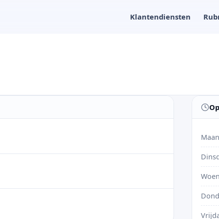
Klantendiensten
Rub
Op
Maan
Dins
Woen
Dond
Vrijd