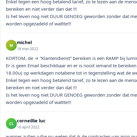
Enkel tegen een hoog betalend tarief, zo te lezen aan de mens
bereiken en niet verder dan dat !!!
Is het leven nog niet DUUR GENOEG geworden zonder dat me
worden opgezadeld of wattte!!!
michel
M
18 mei 2022
KORTOM, de → “Klantendienst” bereiken is een RAMP bij lumi
Er is geen Email beschikbaar en er is nooit iemand te bereike
18.00u) op werkdagen notabene tot in tegenstelling wat de web
Enkel tegen een hoog betalend tarief, zo te lezen aan de mens
bereiken en niet verder dan dat !!!
Is het leven nog niet DUUR GENOEG geworden zonder dat me
worden opgezadeld of wattte!!!
corneillie luc
CL
16 april 2022
wanner zullen jullie nu weten dat ik de contracten van mijn o