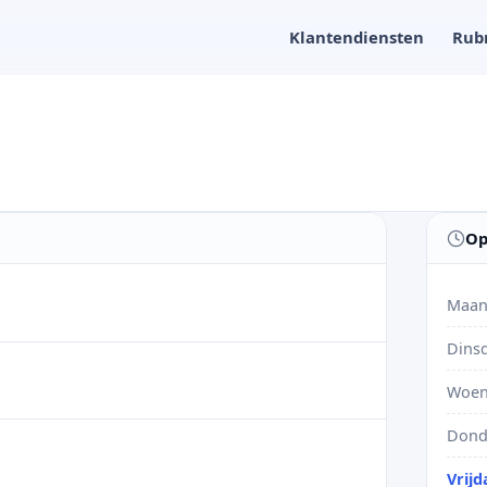
Klantendiensten
Rub
Op
Maan
Dins
Woen
Dond
Vrijd