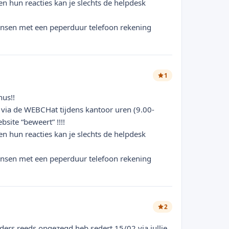
en hun reacties kan je slechts de helpdesk
nsen met een peperduur telefoon rekening
1
nus!!
n via de WEBCHat tijdens kantoor uren (9.00-
site “beweert” !!!!
en hun reacties kan je slechts de helpdesk
nsen met een peperduur telefoon rekening
2
uders reeds opgezegd heb sedert 15/02 via jullie