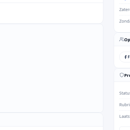
Zate
Zond
Op
F
Pr
Statu
Rubr
Laats