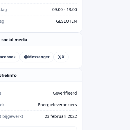
rdag
09:00 - 13:00
ag
GESLOTEN
 social media
acebook
Messenger
X
ofielinfo
s
Geverifieerd
iek
Energieleveranciers
t bijgewerkt
23 februari 2022