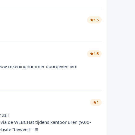
1.5
1.5
n nieuw rekeningnummer doorgeven ivm
1
nus!!
n via de WEBCHat tijdens kantoor uren (9.00-
site “beweert” !!!!