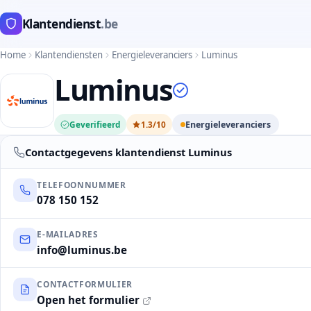
Klantendienst
.be
Home
Klantendiensten
Energieleveranciers
Luminus
Luminus
Geverifieerd
1.3/10
Energieleveranciers
Contactgegevens klantendienst Luminus
TELEFOONNUMMER
078 150 152
E-MAILADRES
info@luminus.be
CONTACTFORMULIER
Open het formulier