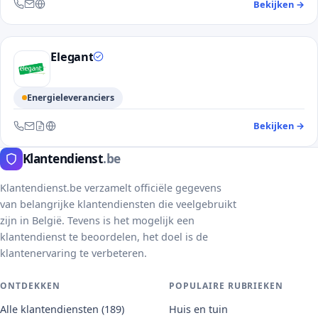
Bekijken
→
— 
Bereikbaar via telefoon, e-mail en website
Elegant
Energieleveranciers
Bekijken
→
— 
Bereikbaar via telefoon, e-mail, contactformulier en website
Klantendienst
.be
Klantendienst.be verzamelt officiële gegevens
van belangrijke klantendiensten die veelgebruikt
zijn in België. Tevens is het mogelijk een
klantendienst te beoordelen, het doel is de
klantenervaring te verbeteren.
ONTDEKKEN
POPULAIRE RUBRIEKEN
Alle klantendiensten (189)
Huis en tuin