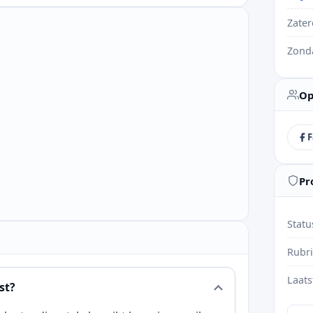
Zate
Zond
Op
F
Pr
Statu
Rubr
Laats
st?