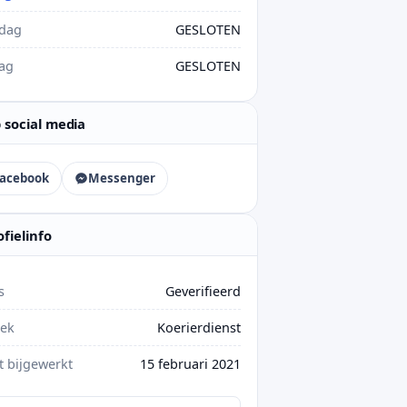
rdag
GESLOTEN
ag
GESLOTEN
 social media
acebook
Messenger
ofielinfo
s
Geverifieerd
iek
Koerierdienst
t bijgewerkt
15 februari 2021