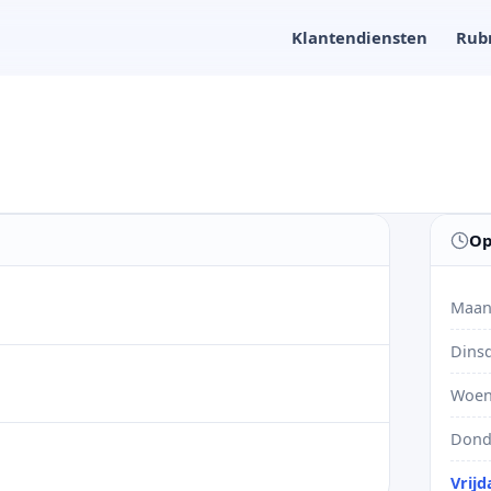
Klantendiensten
Rub
Op
Maan
Dins
Woen
Dond
Vrijd