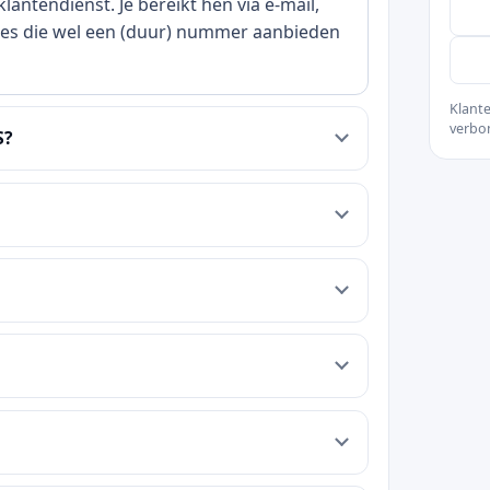
ntendienst. Je bereikt hen via e-mail,
ites die wel een (duur) nummer aanbieden
Klante
verbo
S?