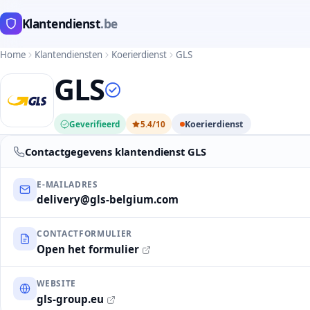
Klantendienst
.be
Home
Klantendiensten
Koerierdienst
GLS
GLS
Geverifieerd
5.4/10
Koerierdienst
Contactgegevens klantendienst GLS
E-MAILADRES
delivery@gls-belgium.com
CONTACTFORMULIER
Open het formulier
WEBSITE
gls-group.eu