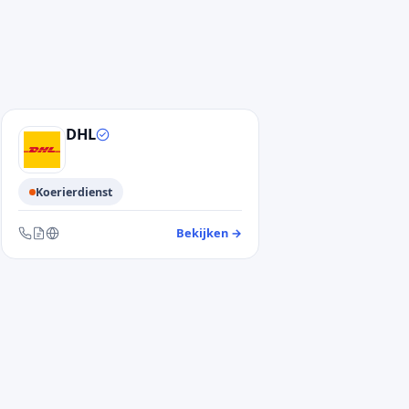
DHL
Koerierdienst
antendienst PostNL
Bekijken
→
— klantendienst DHL
Bereikbaar via telefoon, contactformulier en website