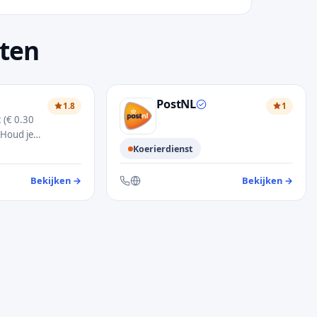
sten
PostNL
1.8
1
 (€ 0.30
 Houd je
r bij de
Koerierdienst
ns
Bekijken
→
— kl
Bekijken
→
— klantendienst dpd
Bereikbaar via telefoon en website
on, contactformulier en website