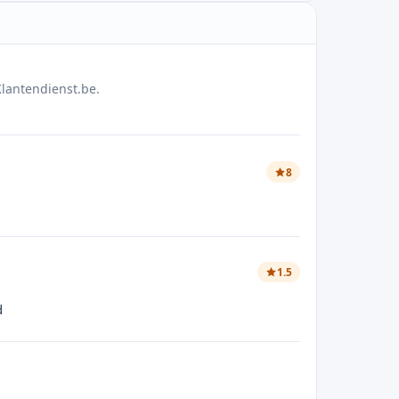
lantendienst.be.
8
1.5
d