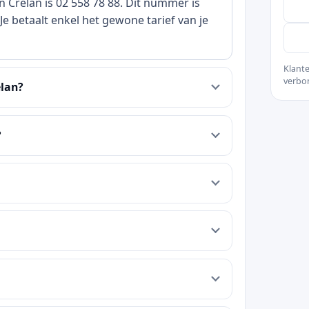
 Crelan is 02 558 78 88. Dit nummer is
e betaalt enkel het gewone tarief van je
Klante
verbo
elan?
?