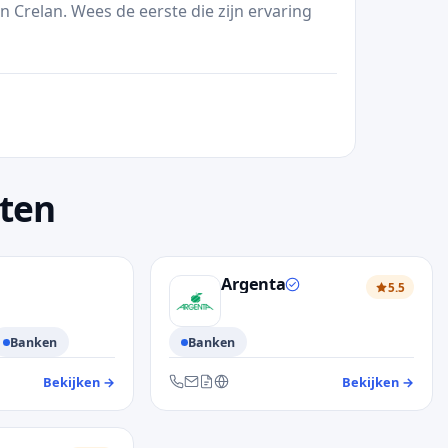
 Crelan. Wees de eerste die zijn ervaring
sten
Argenta
5.5
Banken
Banken
Bekijken
→
— klantendienst AXA
Bekijken
→
— kl
n, e-mail en website
Bereikbaar via telefoon, e-mail, contactformuli