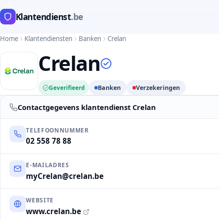
Klantendienst
.be
Home
Klantendiensten
Banken
Crelan
Crelan
Geverifieerd
Banken
Verzekeringen
Contactgegevens klantendienst Crelan
TELEFOONNUMMER
02 558 78 88
E-MAILADRES
myCrelan@crelan.be
WEBSITE
www.crelan.be