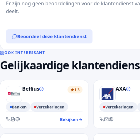
Er zijn nog geen beoordelingen voor de klantendienst van
deelt.
Beoordeel deze klantendienst
OOK INTERESSANT
Gelijkaardige klantendien
Belfius
AXA
1.3
Banken
Verzekeringen
Verzekeringen
Bekijken
→
— klantendienst Belfius
Bereikbaar via telefoon, contactformulier en website
Bereikbaar via telefoo