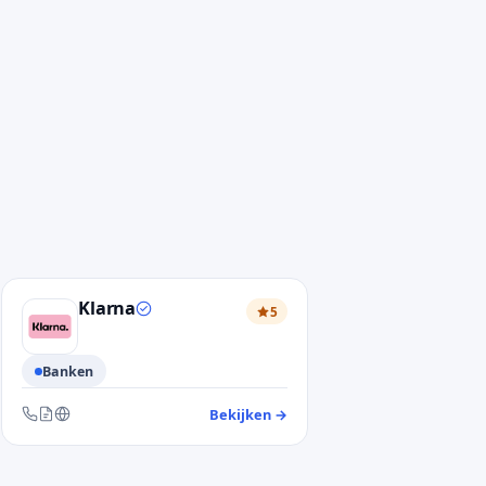
Klarna
5
Banken
antendienst Argenta
Bekijken
→
— klantendienst Klarna
er en website
Bereikbaar via telefoon, contactformulier en website