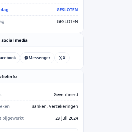
rdag
GESLOTEN
ag
GESLOTEN
 social media
acebook
Messenger
X
ofielinfo
s
Geverifieerd
ieken
Banken, Verzekeringen
t bijgewerkt
29 juli 2024