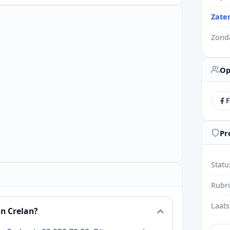
Zate
Zond
Op
F
Pr
Statu
Rubr
Laats
n Crelan?