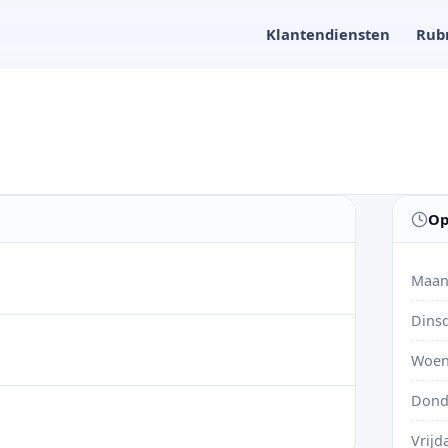
Klantendiensten
Rub
Op
Maan
Dins
Woen
Dond
Vrijd