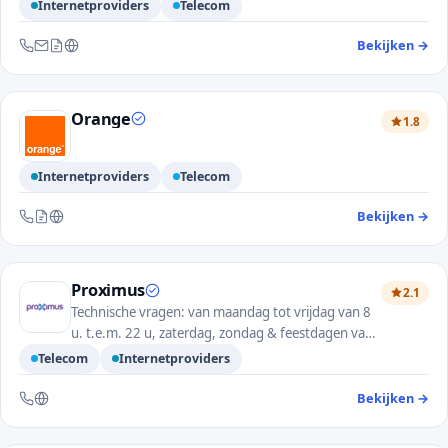
Internetproviders
Telecom
Bekijken
→
— 
Bereikbaar via telefoon, e-mail, contactformulier en website
Orange
1.8
Internetproviders
Telecom
Bekijken
→
— 
Bereikbaar via telefoon, contactformulier en website
Proximus
2.1
Technische vragen: van maandag tot vrijdag van 8
u. t.e.m. 22 u, zaterdag, zondag & feestdagen van
9 u t.e.m. 22 u.
Telecom
Internetproviders
Bekijken
→
— 
Bereikbaar via telefoon en website