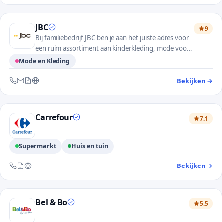
JBC
9
Bij familiebedrijf JBC ben je aan het juiste adres voor
een ruim assortiment aan kinderkleding, mode voor
dames en heren en accessoires.
Mode en Kleding
Bekijken
→
— 
Bereikbaar via telefoon, e-mail, contactformulier en website
Carrefour
7.1
Supermarkt
Huis en tuin
Bekijken
→
— 
Bereikbaar via telefoon, contactformulier en website
Bel & Bo
5.5