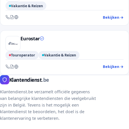
Vakantie & Reizen
Bekijken
→
— 
Bereikbaar via telefoon, contactformulier en website
Eurostar
Touroperator
Vakantie & Reizen
Bekijken
→
— 
Bereikbaar via telefoon, contactformulier en website
Klantendienst
.be
Klantendienst.be verzamelt officiële gegevens
van belangrijke klantendiensten die veelgebruikt
zijn in België. Tevens is het mogelijk een
klantendienst te beoordelen, het doel is de
klantenervaring te verbeteren.