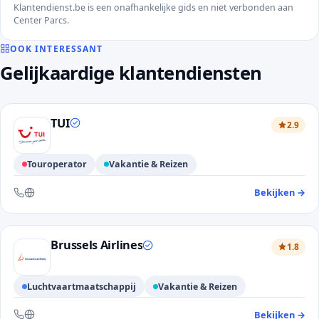
Klantendienst.be is een onafhankelijke gids en niet verbonden aan
Center Parcs.
OOK INTERESSANT
Gelijkaardige klantendiensten
TUI
2.9
Touroperator
Vakantie & Reizen
Bekijken
→
— 
Bereikbaar via telefoon en website
Brussels Airlines
1.8
Luchtvaartmaatschappij
Vakantie & Reizen
Bekijken
→
— 
Bereikbaar via telefoon en website