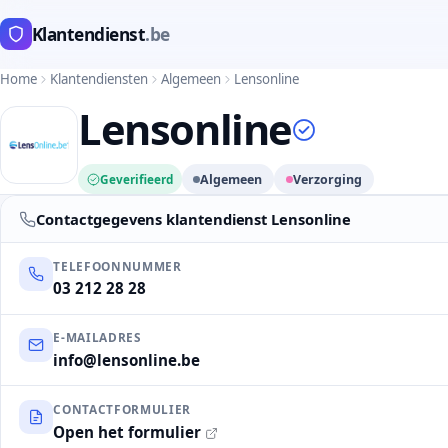
Klantendienst
.be
Home
Klantendiensten
Algemeen
Lensonline
Lensonline
Geverifieerd
Algemeen
Verzorging
Contactgegevens klantendienst Lensonline
TELEFOONNUMMER
03 212 28 28
E-MAILADRES
info@lensonline.be
CONTACTFORMULIER
Open het formulier