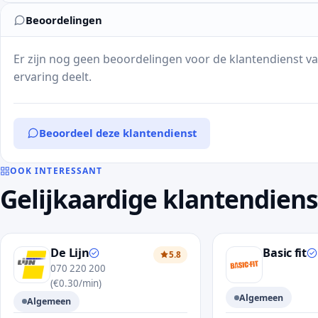
Beoordelingen
Er zijn nog geen beoordelingen voor de klantendienst va
ervaring deelt.
Beoordeel deze klantendienst
OOK INTERESSANT
Gelijkaardige klantendien
De Lijn
Basic fit
5.8
070 220 200
(€0.30/min)
Algemeen
Algemeen