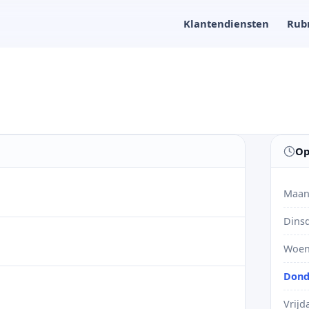
Klantendiensten
Rub
Op
Maan
Dins
Woen
Dond
Vrijd