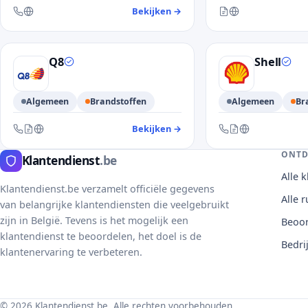
Bekijken
→
— klantendienst De Lijn
Bereikbaar via contac
Bereikbaar via telefoon en website
Q8
Shell
Algemeen
Brandstoffen
Algemeen
Br
Bekijken
→
— klantendienst Q8
Bereikbaar via telefoon, contactformulier en website
Bereikbaar via telefo
ONTD
Klantendienst
.be
Alle 
Klantendienst.be verzamelt officiële gegevens
Alle 
van belangrijke klantendiensten die veelgebruikt
zijn in België. Tevens is het mogelijk een
Beoor
klantendienst te beoordelen, het doel is de
Bedri
klantenervaring te verbeteren.
© 2026 Klantendienst.be. Alle rechten voorbehouden.