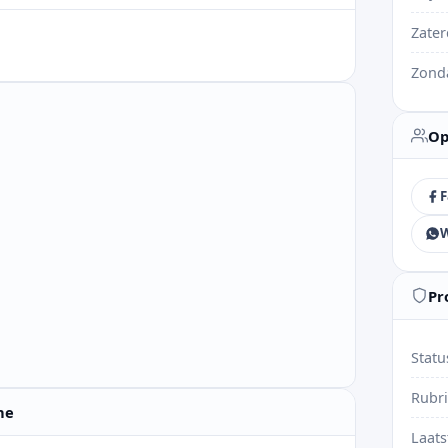
Zate
Zond
Op
F
Pr
Statu
Rubr
ne
Laats