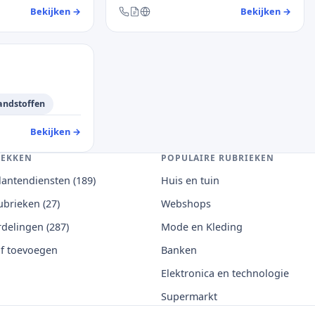
Bekijken
→
— klantendienst Basic fit
Bekijken
→
— kl
tformulier en website
Bereikbaar via telefoon, contactformulier en w
andstoffen
Bekijken
→
— klantendienst Shell
on, contactformulier en website
EKKEN
POPULAIRE RUBRIEKEN
klantendiensten (189)
Huis en tuin
rubrieken (27)
Webshops
delingen (287)
Mode en Kleding
jf toevoegen
Banken
Elektronica en technologie
Supermarkt