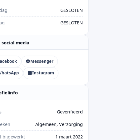
rdag
GESLOTEN
ag
GESLOTEN
 social media
acebook
Messenger
WhatsApp
Instagram
ofielinfo
s
Geverifieerd
ieken
Algemeen, Verzorging
t bijgewerkt
1 maart 2022