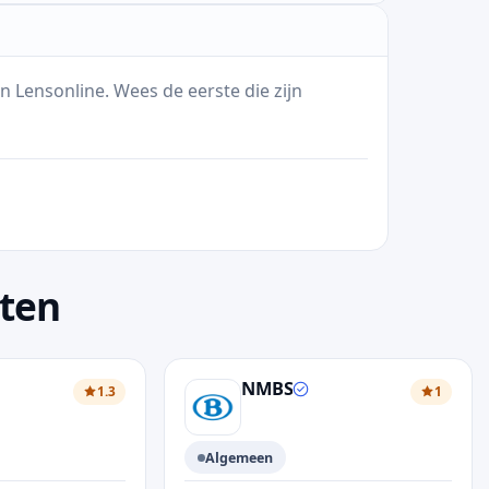
n Lensonline. Wees de eerste die zijn
sten
NMBS
1.3
1
Algemeen