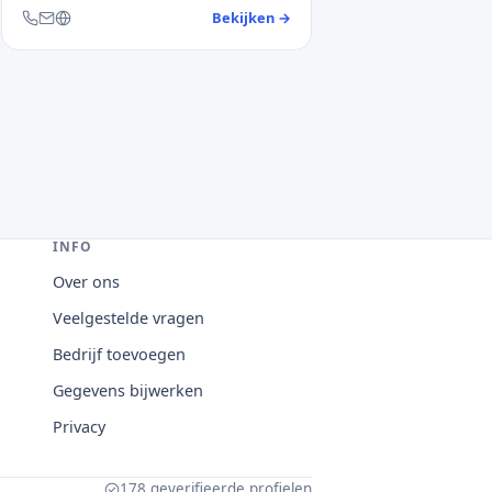
antendienst NMBS
Bekijken
→
— klantendienst ATV
ebsite
Bereikbaar via telefoon, e-mail en website
INFO
Over ons
Veelgestelde vragen
Bedrijf toevoegen
Gegevens bijwerken
Privacy
178 geverifieerde profielen